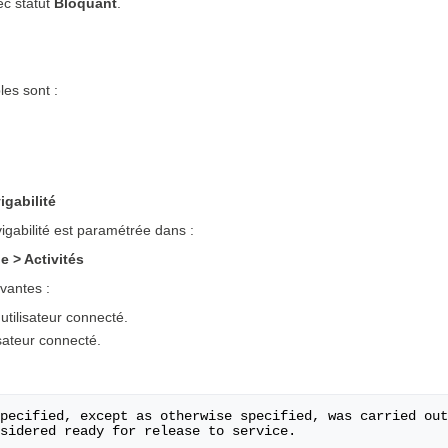
ec statut
Bloquant
.
les sont :
igabilité
igabilité est paramétrée dans :
e > Activités
ivantes :
tilisateur connecté.
sateur connecté.
pecified, except as otherwise specified, was carried out
sidered ready for release to service.
