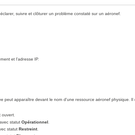
clarer, suivre et clôturer un problème constaté sur un aéronef.
ement et l'adresse IP.
rée peut apparaître devant le nom d'une ressource aéronef physique. Il re
 ouvert.
 avec statut
Opérationnel
.
vec statut
Restreint
.