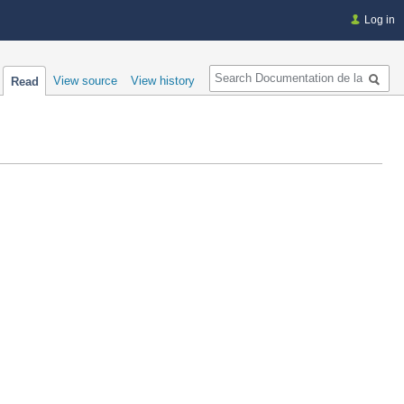
Log in
Search
View source
View history
Read