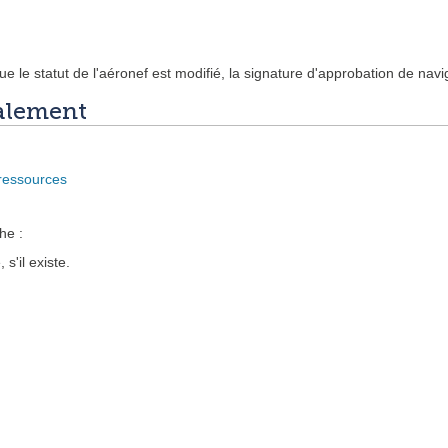
que le statut de l'aéronef est modifié, la signature d'approbation de nav
alement
ressources
he :
 s'il existe.
.