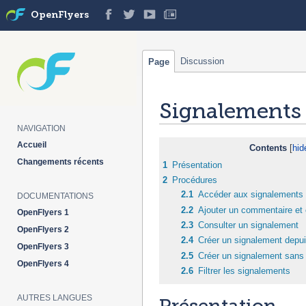
OpenFlyers
Discussion
Page
Signalements
NAVIGATION
Jump
Jump
Accueil
Contents
to
to
Changements récents
1
Présentation
navigation
search
2
Procédures
2.1
Accéder aux signalements
DOCUMENTATIONS
2.2
Ajouter un commentaire et 
OpenFlyers 1
2.3
Consulter un signalement
OpenFlyers 2
2.4
Créer un signalement depui
OpenFlyers 3
2.5
Créer un signalement sans 
OpenFlyers 4
2.6
Filtrer les signalements
AUTRES LANGUES
Présentation