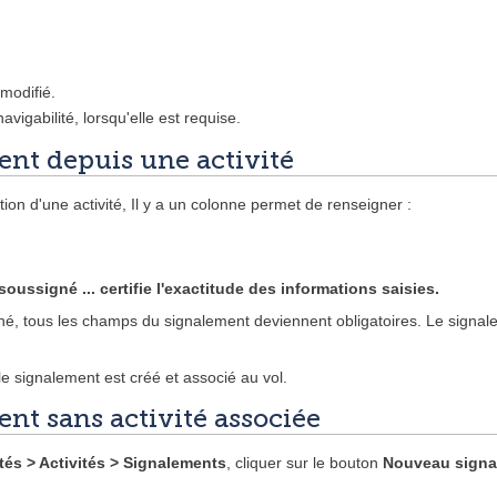
 modifié.
avigabilité, lorsqu'elle est requise.
ent depuis une activité
tion d'une activité, Il y a un colonne permet de renseigner :
 soussigné ... certifie l'exactitude des informations saisies.
né, tous les champs du signalement deviennent obligatoires. Le signalem
 le signalement est créé et associé au vol.
nt sans activité associée
tés > Activités > Signalements
, cliquer sur le bouton
Nouveau signa