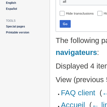
all
English
Español
Hide transclusions
Hi
TOOLS
Go
Special pages
Printable version
The following p
navigateurs
:
Displayed 4 ite
View (
previous
FAQ client
‎
(
←
Accueil
‎
(
← li