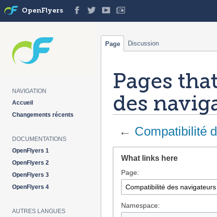
OpenFlyers
Discussion
Page
Pages that
NAVIGATION
des navig
Accueil
Changements récents
←
Compatibilité 
DOCUMENTATIONS
OpenFlyers 1
Jump
Jump
What links here
to
to
OpenFlyers 2
Page:
navigation
search
OpenFlyers 3
OpenFlyers 4
Namespace:
AUTRES LANGUES