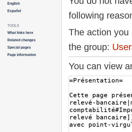
You do not have
to
to
English
navigation
search
Español
following reaso
TOOLS
The action you 
What links here
Related changes
the group:
User
Special pages
Page information
You can view an