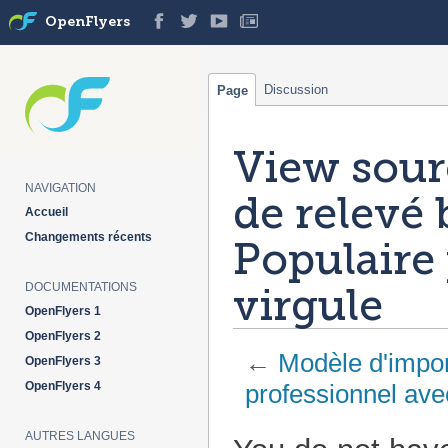
OpenFlyers
Discussion
Page
View sour
NAVIGATION
de relevé
Accueil
Changements récents
Populaire
virgule
DOCUMENTATIONS
OpenFlyers 1
OpenFlyers 2
←
Modèle d'impor
OpenFlyers 3
OpenFlyers 4
professionnel avec
Jump
Jump
AUTRES LANGUES