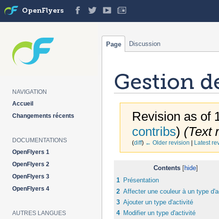
OpenFlyers
Discussion
Page
Gestion de
NAVIGATION
Accueil
Revision as of 
Changements récents
contribs
)
(Text 
DOCUMENTATIONS
(
diff
)
← Older revision
|
Latest re
OpenFlyers 1
OpenFlyers 2
Jump
Jump
Contents
to
to
OpenFlyers 3
1
Présentation
navigation
search
OpenFlyers 4
2
Affecter une couleur à un type d'a
3
Ajouter un type d'activité
4
Modifier un type d'activité
AUTRES LANGUES