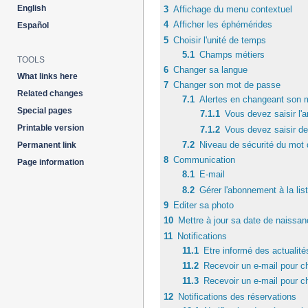
English
3
Affichage du menu contextuel
4
Afficher les éphémérides
Español
5
Choisir l'unité de temps
5.1
Champs métiers
TOOLS
6
Changer sa langue
What links here
7
Changer son mot de passe
Related changes
7.1
Alertes en changeant son 
Special pages
7.1.1
Vous devez saisir l'
Printable version
7.1.2
Vous devez saisir d
7.2
Niveau de sécurité du mot
Permanent link
8
Communication
Page information
8.1
E-mail
8.2
Gérer l'abonnement à la list
9
Editer sa photo
10
Mettre à jour sa date de naissan
11
Notifications
11.1
Etre informé des actualit
11.2
Recevoir un e-mail pour c
11.3
Recevoir un e-mail pour ch
12
Notifications des réservations