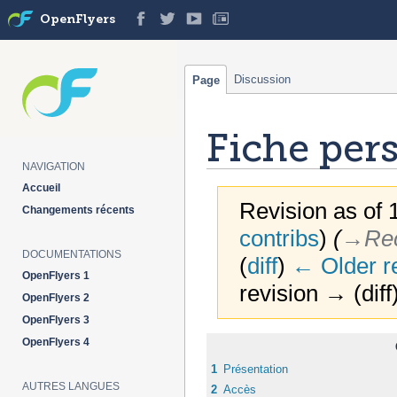
OpenFlyers
Discussion
Page
Fiche per
NAVIGATION
Accueil
Revision as of 
Changements récents
contribs
)
(
→‎Rec
DOCUMENTATIONS
(
diff
)
← Older r
OpenFlyers 1
revision → (diff
OpenFlyers 2
OpenFlyers 3
Jump
Jump
OpenFlyers 4
to
to
1
Présentation
navigation
search
AUTRES LANGUES
2
Accès