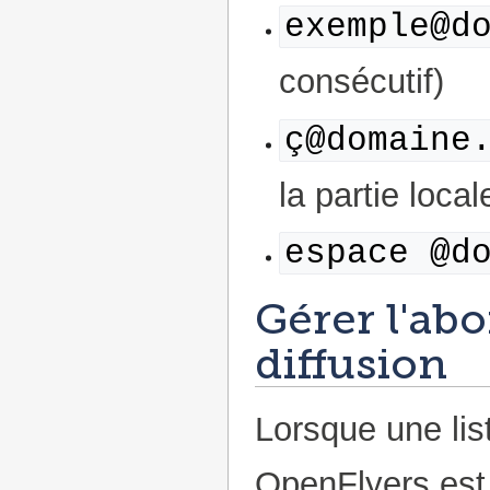
exemple@d
consécutif)
ç@domaine
la partie local
espace @d
Gérer l'abo
diffusion
Lorsque une lis
OpenFlyers est 