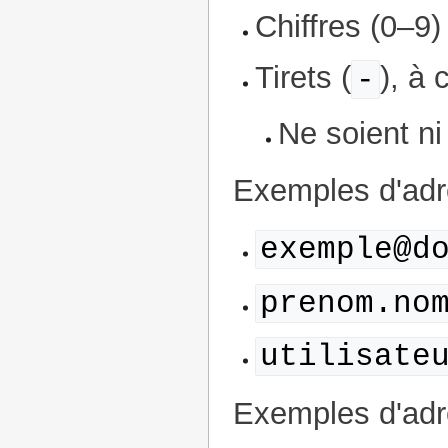
Chiffres (0–9)
Tirets (
), à 
-
Ne soient ni
Exemples d'adre
exemple@d
prenom.no
utilisate
Exemples d'adre