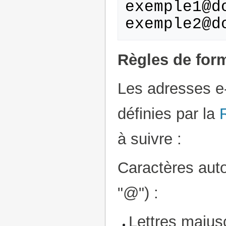
exemple1@do
Règles de for
Les adresses e-
définies par la
à suivre :
Caractères auto
"@") :
Lettres majus