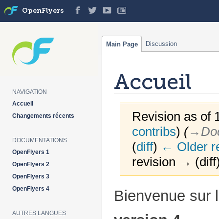
OpenFlyers
Discussion
Main Page
Accueil
NAVIGATION
Accueil
Revision as of 
Changements récents
contribs
)
(
→‎Doc
DOCUMENTATIONS
(
diff
)
← Older r
OpenFlyers 1
revision → (diff
OpenFlyers 2
OpenFlyers 3
Jump
Jump
OpenFlyers 4
Bienvenue sur 
to
to
navigation
search
AUTRES LANGUES