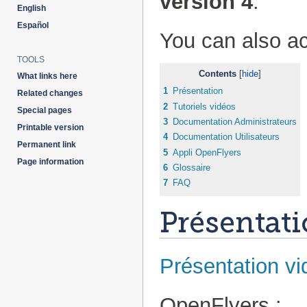
version 4
.
English
Español
You can also a
TOOLS
Contents
What links here
1
Présentation
Related changes
2
Tutoriels vidéos
Special pages
3
Documentation Administrateurs
Printable version
4
Documentation Utilisateurs
Permanent link
5
Appli OpenFlyers
Page information
6
Glossaire
7
FAQ
Présentat
Présentation v
OpenFlyers :